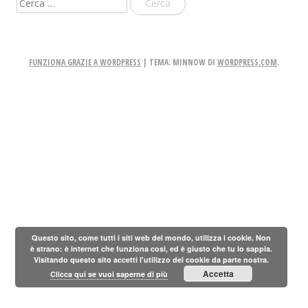
per:
FUNZIONA GRAZIE A WORDPRESS
|
TEMA: MINNOW DI
WORDPRESS.COM
.
Questo sito, come tutti i siti web del mondo, utilizza i cookie. Non
è strano: è internet che funziona così, ed è giusto che tu lo sappia.
Visitando questo sito accetti l'utilizzo dei cookie da parte nostra.
Accetta
Clicca qui se vuoi saperne di più