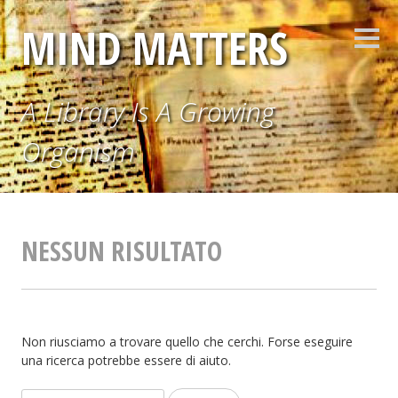
Vai
MIND MATTERS
al
Barr
contenuto
later
A Library Is A Growing
Organism
NESSUN RISULTATO
Non riusciamo a trovare quello che cerchi. Forse eseguire
una ricerca potrebbe essere di aiuto.
Ricerca