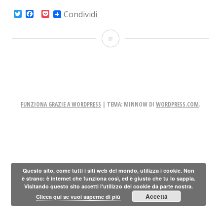
Twitter
Facebook
Pocket
Condividi
Sui
Nerd
Oscuri
FUNZIONA GRAZIE A WORDPRESS
|
TEMA: MINNOW DI
WORDPRESS.COM
.
Questo sito, come tutti i siti web del mondo, utilizza i cookie. Non
è strano: è internet che funziona così, ed è giusto che tu lo sappia.
Visitando questo sito accetti l'utilizzo dei cookie da parte nostra.
Accetta
Clicca qui se vuoi saperne di più