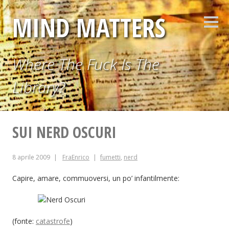
Vai
MIND MATTERS
al
Barr
contenuto
later
Where The Fuck Is The
Library?
SUI NERD OSCURI
8 aprile 2009
FraEnrico
fumetti
,
nerd
Capire, amare, commuoversi, un po’ infantilmente:
(fonte:
catastrofe
)