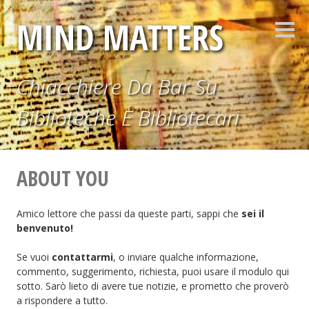
Vai
MIND MATTERS
al
Barr
contenuto
later
Chiacchiere Da Bar Su
Biblioteche E Bibliotecari
ABOUT YOU
Amico lettore che passi da queste parti, sappi che
sei il
benvenuto!
Se vuoi
contattarmi
, o inviare qualche informazione,
commento, suggerimento, richiesta, puoi usare il modulo qui
sotto. Sarò lieto di avere tue notizie, e prometto che proverò
a rispondere a tutto.